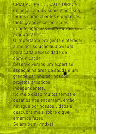
CRIAÇÃO, PRODUÇÃO e DIREÇÃO
de peças audiovisuais e por isso
temos como clientes e parceiros,
tanto grandes corporações,
quanto agências e até outras
produtoras.
O importante pra gente é oferecer
a melhor solução audiovisual
para cada necessidade de
comunicação.
Desenvolvemos um expertise
especial na área de saúde e um
grande carinho por nossos
projetos artísticos
independentes.
No meio disso muitos temas e
desafios nos encantam, então
navegue por nossos vídeos e
descubra mais sobre o que
amamos fazer.
Sejam bem-vindxs!