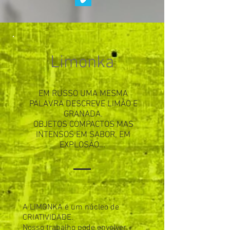
Limonka
EM RUSSO UMA MESMA
PALAVRA DESCREVE LIMÃO E
GRANADA.
OBJETOS COMPACTOS MAS
INTENSOS EM SABOR, EM
EXPLOSÃO...
A LIMONKA é um núcleo de
CRIATIVIDADE.
Nosso trabalho pode envolver